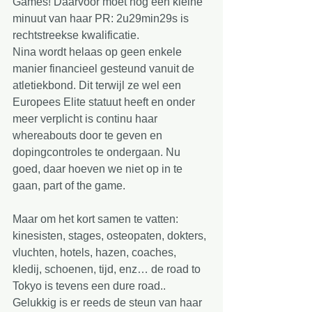
Games! Daarvoor moet nog een kleine 
minuut van haar PR: 2u29min29s is 
rechtstreekse kwalificatie.  
Nina wordt helaas op geen enkele 
manier financieel gesteund vanuit de 
atletiekbond. Dit terwijl ze wel een 
Europees Elite statuut heeft en onder 
meer verplicht is continu haar 
whereabouts door te geven en 
dopingcontroles te ondergaan. Nu 
goed, daar hoeven we niet op in te 
gaan, part of the game. 
Maar om het kort samen te vatten: 
kinesisten, stages, osteopaten, dokters, 
vluchten, hotels, hazen, coaches, 
kledij, schoenen, tijd, enz… de road to 
Tokyo is tevens een dure road.. 
Gelukkig is er reeds de steun van haar 